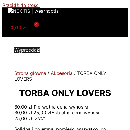
Przejdź do treści
0,00
zł
Wyprzedaż!
Strona główna
/
Akcesoria
/ TORBA ONLY
LOVERS
TORBA ONLY LOVERS
30,00
zł
Pierwotna cena wynosiła:
30,00 zł.
25,00
zł
Aktualna cena wynosi:
25,00 zł.
ㅤ‎‎‎z VAT
Solidna i pojemna, pomieści wszystko, co